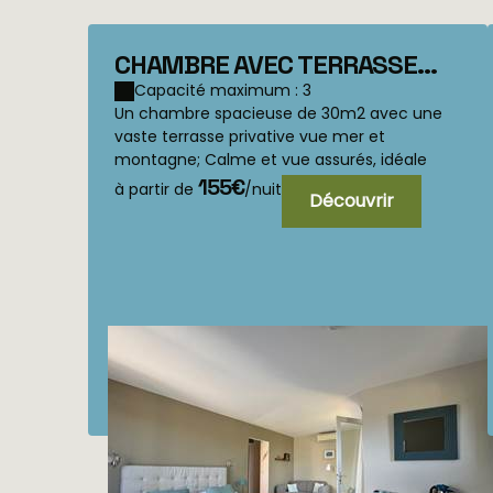
CHAMBRE AVEC TERRASSE
PANORAMIQUE Calcatoggio
Capacité maximum : 3
Un chambre spacieuse de 30m2 avec une
vaste terrasse privative vue mer et
montagne; Calme et vue assurés, idéale
pour les amoureux, mais qui peut auss...
155€
à partir de
/nuit
Découvrir