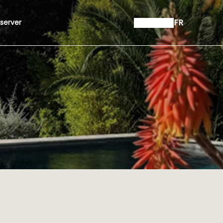
FR
server