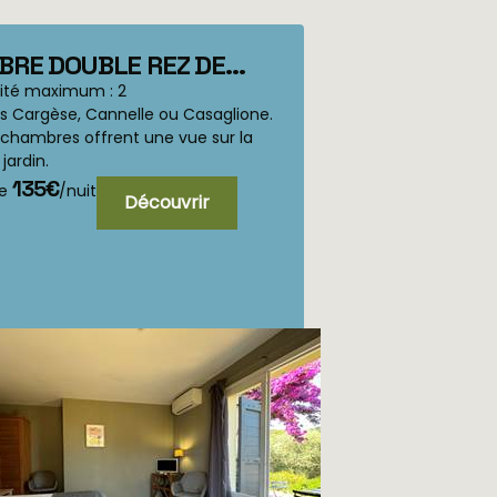
RE DOUBLE REZ DE
N Cargese, Casaglione
ité maximum : 2
 Cargèse, Cannelle ou Casaglione.
nnelle
 chambres offrent une vue sur la
 jardin.
135€
de
/nuit
Découvrir