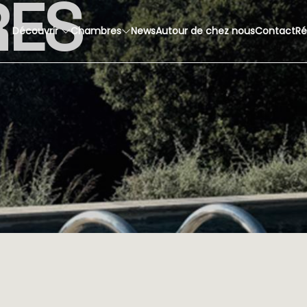
ES
Découvrir
Chambres
News
Autour de chez nous
Contact
Ré