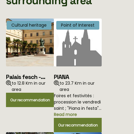
surrounding area
Cultural heritage
Point of Interest
Palais fesch -
PIANA
musee des beaux
to 12.8 Km in our
to 23.7 Km in our
arts
area
area
Foires et festivités :
Our recommendation
procession le vendredi
saint ; "Piana in festa"
en mai ou juin ; fête
Read more
de la Forêt en août ;
Our recommendation
Fête du village le 15
août