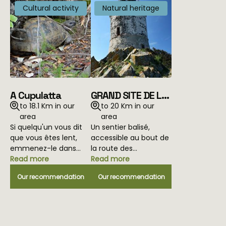
Cultural activity
Natural heritage
A Cupulatta
GRAND SITE DE LA
PARATA
to 18.1 Km in our
to 20 Km in our
area
area
Si quelqu'un vous dit
Un sentier balisé,
que vous êtes lent,
accessible au bout de
emmenez-le dans
la route des
cette cité des tortues,
Read more
Sanguinaires, permet
Read more
unique en Europe, où
de traverser la
Our recommendation
Our recommendation
plus de 150 espèces
presqu'île de la Parata
différences, venues
et d'en apprécier la
de quatre coins du
flore et la faune. Ce
globe, coulent des
site exceptionnel, face
jours heureux dans un
aux [îles Sanguinaires]